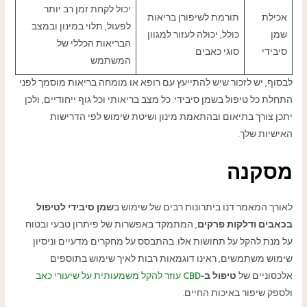
יכול לקחת זמן רב יותר
אכילת
תורמת לשיפורן בריאות
לפעול, תלוי במינון ובמצב
שמן
כולל, יכולה לעזור למגוון
הבריאות הכללי של
סיבידי
סוגי כאבים
המשתמש
לבסוף, יש לזכור שיש להתייעץ עם רופא או מומחה בריאות מוסמך לפני
התחלת כל טיפול בשמן סיבידי. כל מצב בריאותי וכל גוף ייחודיים, ולכן
יתכן צורך בתיאום ובהתאמת מינון ושיטת שימוש לפי הדרישות
האישיות שלך.
מסקנה
לאורך המאמר דנו ביתרונות רבים של שימוש ב
שמן סיבידי לטיפול
בכאבים ודלקות פרקים
, המתמקד באפשרות של פיתרון טבעי ובטוח
על מנת להקל על תחושות אלו. בהתבסס על מחקרים מדעיים וניסיון
שימוש משתמשים, ראינו דוגמאות רבות לאיך שימוש בתוספים
אלכסוניים של
טיפול ב-
CBD
עוזר להקל משמעותית על שיעורי כאב
ולספק שיפור באיכות החיים.