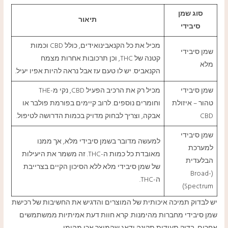
סוג שמן
תיאור
סיבידי
מכיל את כל הקנאבינואידים, כולל CBD וכמות
שמן סיבידי
קטנה של THC, וכן תרכובות אחרות מצמח
מלא
הקנאביס. יש לו טעם עז אבל נראה להיות אפיו יעיל.
שמן סיבידי
מכיל רק את הרכיב הפעיל CBD, נקי מ-THE
טהור – איזולת
וחומרים נוספים. לרוב קיימים בפורמת פולבר או
CBD
אבקה, וצריך לבחוק מדויק בכמות הדרושה לטיפול.
שמן סיבידי
למעשה מדובר בשמן סיבידי מלא, אך ממנו
למערכת
מאובדת כל כמות ה-THC. זה משמר את היעילות
הבלעדית
של שמן סיבידי מלא ללא הסיכון הקיים בצרייבת
(Broad-
ה-THC.
Spectrum)
יש לבדוק תמיכה איכותית של המוצרים והדגיש את החשיבות של רכישת
שמן סיבידי מחברות מהימנות. קרא חוות דעת אמיתיות ממשתמשים